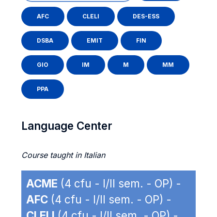
AFC
CLELI
DES-ESS
DSBA
EMIT
FIN
GIO
IM
M
MM
PPA
Language Center
Course taught in Italian
ACME
(4 cfu - I/II sem. - OP) -
AFC
(4 cfu - I/II sem. - OP) -
CLELI
(4 cfu - I/II sem. - OP) -