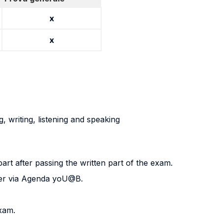
x
x
 writing, listening and speaking
rt after passing the written part of the exam.
gister via Agenda yoU@B.
exam.