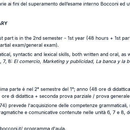
e ai fini del superamento dell’esame interno Bocconi ed util
ARY
st part is in the 2nd semester - 1st year (48 hours + 1st pa
artial exam/general exam).
ical, syntactic and lexical skills, both written and oral, a
, 7, 8:
El comercio, Marketing y publicidad, La banca y la b
rima parte è nel 2° semestre del 1°; anno (48 ore di didatti
ore di didattica + seconda prova parziale / prova generale
 prevede l'acquisizione delle competenze grammaticali, sintat
ragmatiche e comunicative contenute nelle unità 6, 7 e 8, d
ibocconi.it/ programma d'aula.