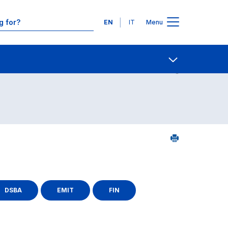
Languages
EN
IT
Menu
ourse search - alphabetical order
Contact Us
Open share
DSBA
EMIT
FIN