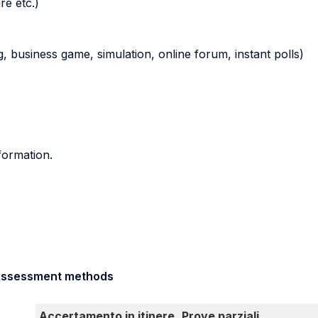
re etc.)
ying, business game, simulation, online forum, instant polls)
formation.
/ Assessment methods
Accertamento in itinere
Prove parziali