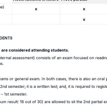
ne)
x
x
x
UDENTS
s are considered attending students.
ernal assessment) consists of an exam focused on reading,
ns.
ms or general exam. In both cases, there is also an oral pa
 2nd semester; it is a written test; and, it is required to re
 – 1st semester.
m result: 18 out of 30) are allowed to sit the 2nd partial 