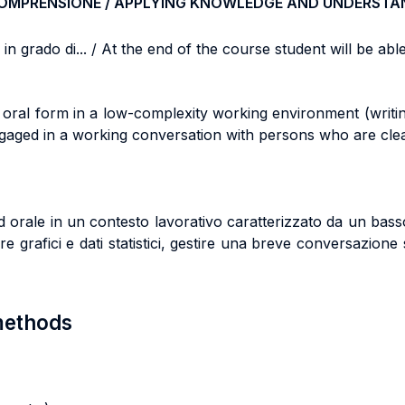
COMPRENSIONE / APPLYING KNOWLEDGE AND UNDERSTA
n grado di... / At the end of the course student will be able 
nd oral form in a low-complexity working environment (writin
ngaged in a working conversation with persons who are clea
d orale in un contesto lavorativo caratterizzato da un bass
e grafici e dati statistici, gestire una breve conversazione
 methods