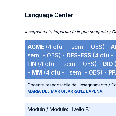
Language Center
Insegnamento impartito in lingua spagnolo / C
ACME
(4 cfu - I sem. - OBS) -
A
sem. - OBS) -
DES-ESS
(4 cfu - 
FIN
(4 cfu - I sem. - OBS) -
GIO
(
-
MM
(4 cfu - I sem. - OBS) -
PP
Docente responsabile dell'insegnamento / Co
MARIA DEL MAR GILARRANZ LAPENA
Modulo / Module:
Livello B1