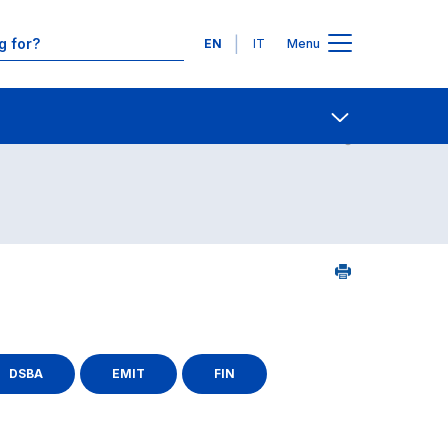
Languages
EN
IT
Menu
Contact Us
Open share
DSBA
EMIT
FIN