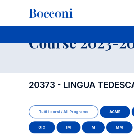
-
Course 2023-202
20373 - LINGUA TEDES
Tutti i corsi / All Programs
ACME
GIO
IM
M
MM