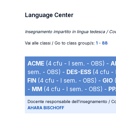
Language Center
Insegnamento impartito in lingua tedesca / Co
Vai alle classi / Go to class group/s:
1
-
88
ACME
(4 cfu - I sem. - OBS) -
A
sem. - OBS) -
DES-ESS
(4 cfu - 
FIN
(4 cfu - I sem. - OBS) -
GIO
(
-
MM
(4 cfu - I sem. - OBS) -
PP
Docente responsabile dell'insegnamento / Co
AHARA BISCHOFF