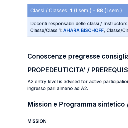
Classi / Classes:
1
(I sem.) -
88
(I sem.)
Docenti responsabili delle classi / Instructors
Classe/Class
1
:
AHARA BISCHOFF
, Classe/C
Conoscenze pregresse consigli
PROPEDEUTICITA' / PREREQUIS
A2 entry level is advised for active participation
ingresso pari almeno ad A2.
Mission e Programma sintetico
MISSION