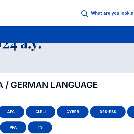
4 a.y.
CA / GERMAN LANGUAGE
AFC
CLELI
CYBER
DES-ESS
PPA
TS