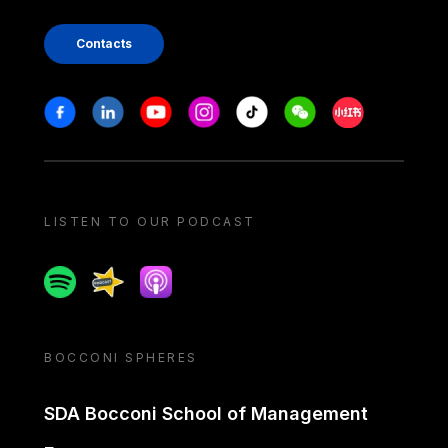
Contacts
Stay in touch
Facebook
Linkedin
Youtube
Instagram
Tiktok
Weechat
Xiaohongshu/
LISTEN TO OUR PODCAST
Spotify
Spreaker
Apple podcast
BOCCONI SPHERES
SDA Bocconi School of Management