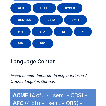
AFC
CLELI
CYBER
DES-ESS
DSBA
EMIT
FIN
GIO
IM
M
MM
PPA
Language Center
Insegnamento impartito in lingua tedesca /
Course taught in German
ACME
(4 cfu - I sem. - OBS) -
AFC
(4 cfu - I sem. - OBS) -