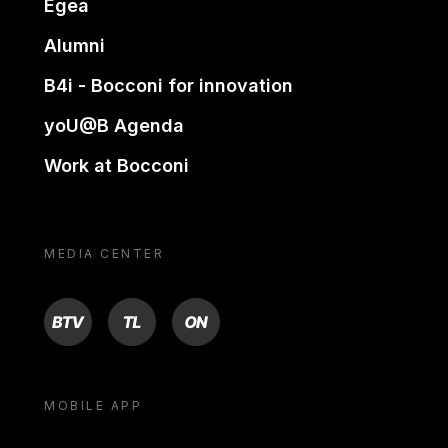
Egea
Alumni
B4i - Bocconi for innovation
yoU@B Agenda
Work at Bocconi
MEDIA CENTER
BTV
TL
ON
MOBILE APP