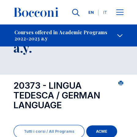
Languages
EN
IT
Contact Us
-
Course 2022-2023
Courses offered in Academic Programs
2022-2023 a.y
Open s
a.y.
20373 - LINGUA
TEDESCA / GERMAN
LANGUAGE
Tutti i corsi / All Programs
ACME