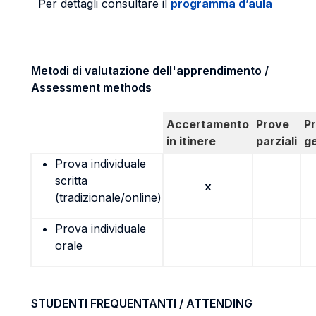
Per dettagli consultare il
programma d’aula
Metodi di valutazione dell'apprendimento /
Assessment methods
Accertamento
Prove
P
in itinere
parziali
g
Prova individuale
scritta
x
(tradizionale/online)
Prova individuale
orale
STUDENTI FREQUENTANTI / ATTENDING