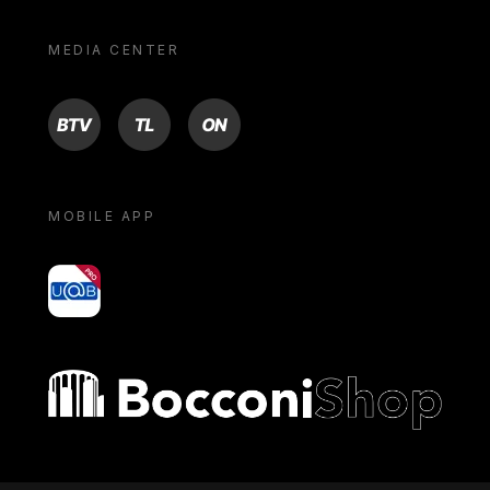
MEDIA CENTER
BTV
TL
ON
MOBILE APP
yoU@B
Bocconi shop