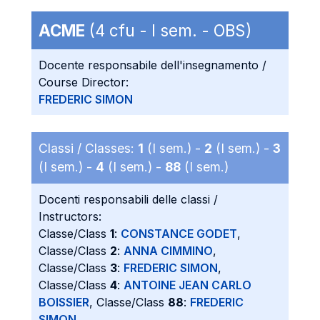
ACME
(4 cfu - I sem. - OBS)
Docente responsabile dell'insegnamento /
Course Director:
FREDERIC SIMON
Classi / Classes:
1
(I sem.) -
2
(I sem.) -
3
(I sem.) -
4
(I sem.) -
88
(I sem.)
Docenti responsabili delle classi /
Instructors:
Classe/Class
1
:
CONSTANCE GODET
,
Classe/Class
2
:
ANNA CIMMINO
,
Classe/Class
3
:
FREDERIC SIMON
,
Classe/Class
4
:
ANTOINE JEAN CARLO
BOISSIER
, Classe/Class
88
:
FREDERIC
SIMON