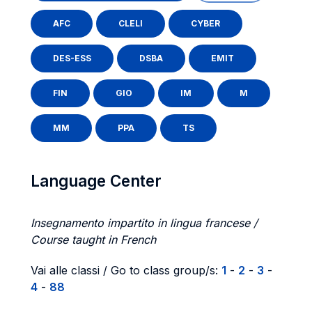
AFC
CLELI
CYBER
DES-ESS
DSBA
EMIT
FIN
GIO
IM
M
MM
PPA
TS
Language Center
Insegnamento impartito in lingua francese /
Course taught in French
Vai alle classi / Go to class group/s:
1
-
2
-
3
-
4
-
88