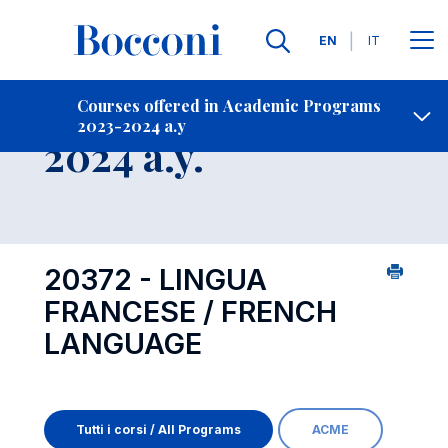
Languages
EN
IT
Contact Us
-
Course 2023-
Courses offered in Academic Programs
2023-2024 a.y
Open s
2024 a.y.
20372 - LINGUA
FRANCESE / FRENCH
LANGUAGE
Tutti i corsi / All Programs
ACME