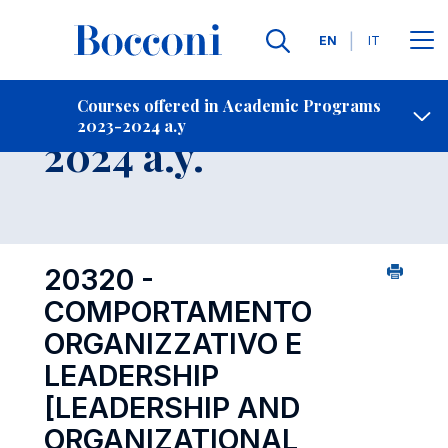
Languages
EN
IT
Contact Us
-
Course 2023-
Courses offered in Academic Programs
2023-2024 a.y
Open s
2024 a.y.
20320 -
COMPORTAMENTO
ORGANIZZATIVO E
LEADERSHIP
[LEADERSHIP AND
ORGANIZATIONAL