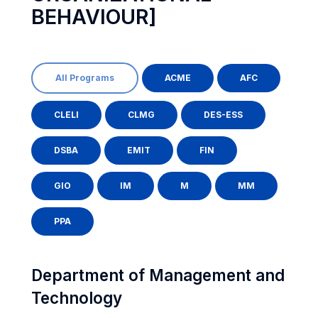
BEHAVIOUR]
All Programs
ACME
AFC
CLELI
CLMG
DES-ESS
DSBA
EMIT
FIN
GIO
IM
M
MM
PPA
Department of Management and
Technology