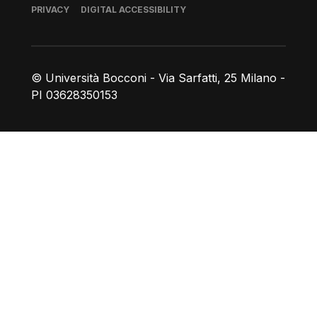
Footer
PRIVACY
DIGITAL ACCESSIBILITY
© Università Bocconi - Via Sarfatti, 25 Milano -
PI 03628350153