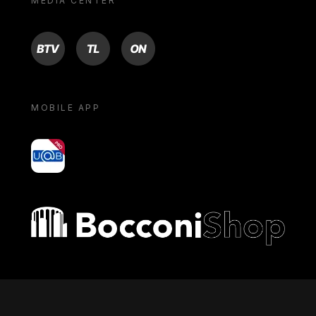
MEDIA CENTER
BTV
TL
ON
MOBILE APP
yoU@B
Bocconi shop