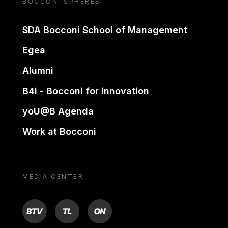
BOCCONI SPHERES
SDA Bocconi School of Management
Egea
Alumni
B4i - Bocconi for innovation
yoU@B Agenda
Work at Bocconi
MEDIA CENTER
BTV
TL
ON