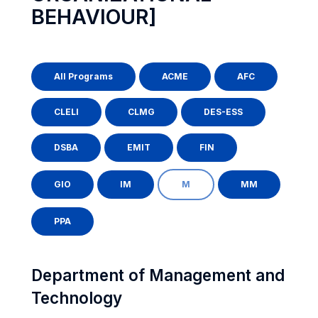
BEHAVIOUR]
All Programs
ACME
AFC
CLELI
CLMG
DES-ESS
DSBA
EMIT
FIN
GIO
IM
M
MM
PPA
Department of Management and
Technology