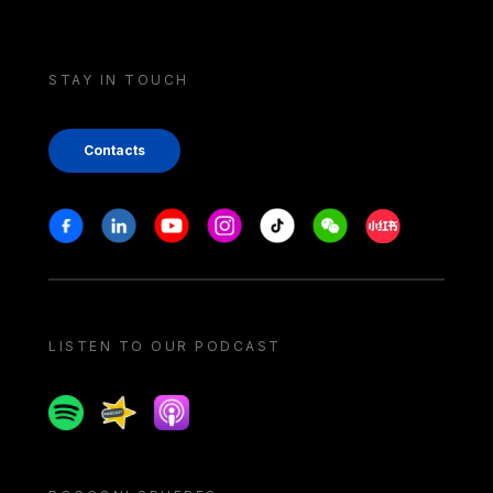
STAY IN TOUCH
Contacts
Stay in touch
Facebook
Linkedin
Youtube
Instagram
Tiktok
Weechat
Xiaohongshu/
LISTEN TO OUR PODCAST
Spotify
Spreaker
Apple podcast