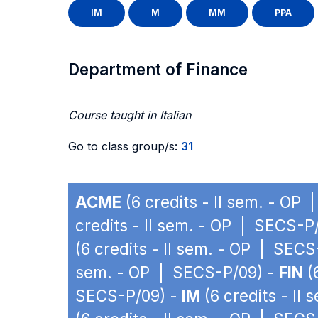
IM
M
MM
PPA
Department of Finance
Course taught in Italian
Go to class group/s:
31
ACME
(6 credits - II sem. - OP
credits - II sem. - OP | SECS-P
(6 credits - II sem. - OP | SEC
sem. - OP | SECS-P/09) -
FIN
(
SECS-P/09) -
IM
(6 credits - II