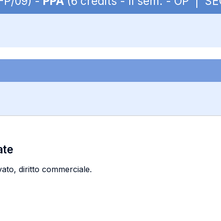
S-P/09) -
PPA
(6 credits - II sem. - OP | S
ate
vato, diritto commerciale.