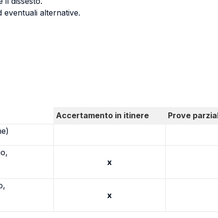
 il dissesto.
 eventuali alternative.
Accertamento in itinere
Prove parzial
ne)
io,
x
o,
x