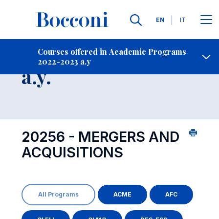
Languages
EN
IT
Contact Us
-
Course 2022-2023
Courses offered in Academic Programs
2022-2023 a.y
Open s
a.y.
20256 - MERGERS AND
ACQUISITIONS
All Programs
ACME
AFC