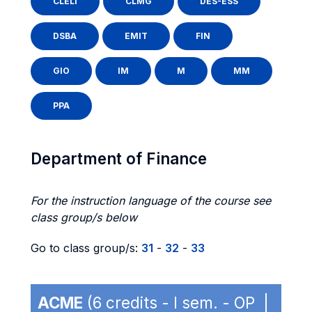
CLELI
CLMG
DES-ESS
DSBA
EMIT
FIN
GIO
IM
M
MM
PPA
Department of Finance
For the instruction language of the course see
class group/s below
Go to class group/s:
31
-
32
-
33
ACME
(6 credits - I sem. - OP |