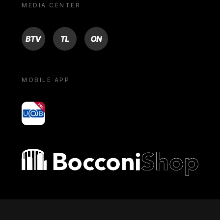
MEDIA CENTER
BTV
TL
ON
MOBILE APP
yoU@B
Bocconi shop