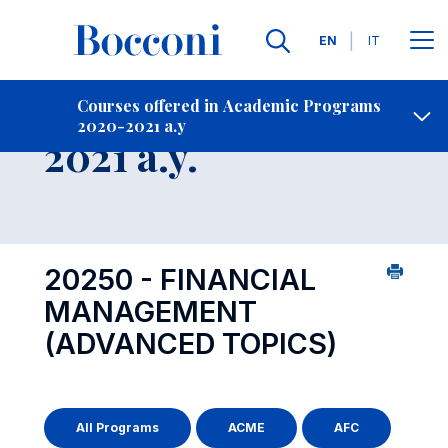
Languages
EN
IT
Contact Us
-
Course 2020-
Courses offered in Academic Programs
2020-2021 a.y
Open s
2021 a.y.
20250 - FINANCIAL
MANAGEMENT
(ADVANCED TOPICS)
All Programs
ACME
AFC