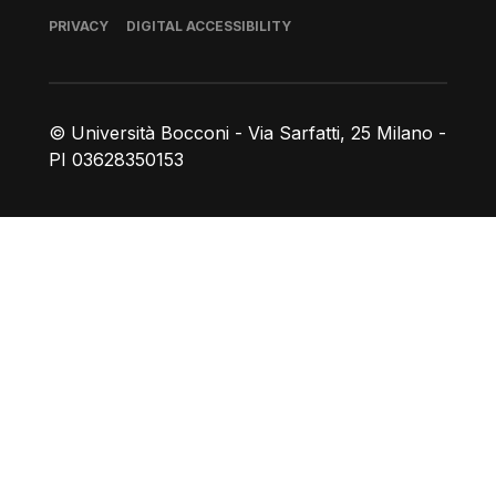
Footer
PRIVACY
DIGITAL ACCESSIBILITY
© Università Bocconi - Via Sarfatti, 25 Milano -
PI 03628350153