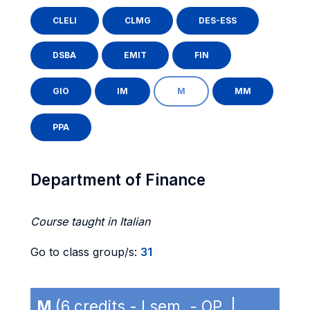
CLELI
CLMG
DES-ESS
DSBA
EMIT
FIN
GIO
IM
M
MM
PPA
Department of Finance
Course taught in Italian
Go to class group/s:
31
M
(6 credits - I sem. - OP |