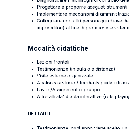
Diagnosticare i fabbisogni di controllo del
Progettare e proporre adeguati strumenti 
Implementare meccanismi di amministrazio
Colloquiare con altri personaggi chiave del
imprenditori) al fine di promuovere sistemi i
Modalità didattiche
Lezioni frontali
Testimonianze (in aula o a distanza)
Visite esterne organizzate
Analisi casi studio / Incidents guidati (tradi
Lavori/Assignment di gruppo
Altre attivita' d'aula interattive (role pla
DETTAGLI
Testimonianze: ogni anno viene scelto un 