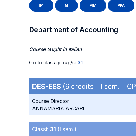
IM
M
MM
PPA
Department of Accounting
Course taught in Italian
Go to class group/s:
31
DES-ESS
(6 credits - I sem. - 
Course Director:
ANNAMARIA ARCARI
Classi:
31
(I sem.)