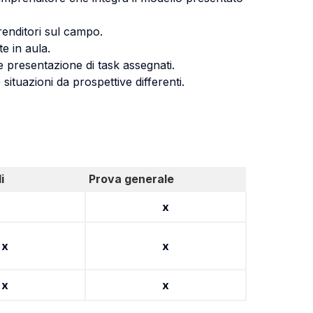
renditori sul campo.
te in aula.
e presentazione di task assegnati.
 situazioni da prospettive differenti.
i
Prova generale
x
x
x
x
x