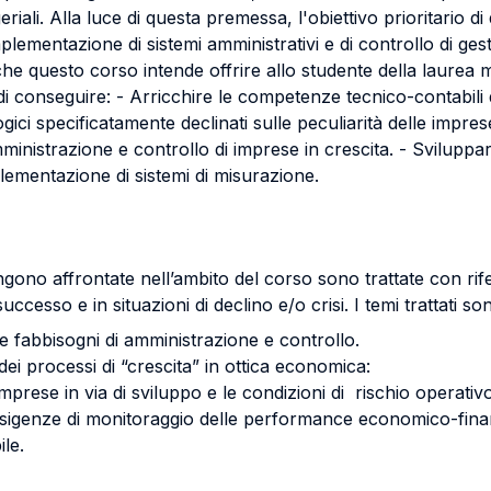
iali. Alla luce di questa premessa, l'obiettivo prioritario d
mplementazione di sistemi amministrativi e di controllo di ge
e questo corso intende offrire allo studente della laurea mag
 conseguire: - Arricchire le competenze tecnico-contabili di
ci specificatamente declinati sulle peculiarità delle impres
amministrazione e controllo di imprese in crescita. - Sviluppa
plementazione di sistemi di misurazione.
gono affrontate nell’ambito del corso sono trattate con rife
uccesso e in situazioni di declino e/o crisi. I temi trattati so
ri e fabbisogni di amministrazione e controllo.
dei processi di “crescita” in ottica economica:
 imprese in via di sviluppo e le condizioni di rischio operativo
e esigenze di monitoraggio delle performance economico-finan
ile.