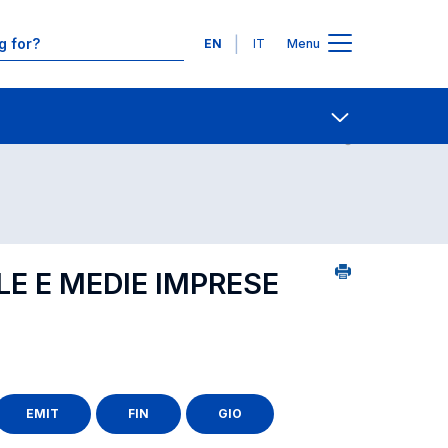
Languages
EN
IT
Menu
Contact Us
Open share
LE E MEDIE IMPRESE
EMIT
FIN
GIO