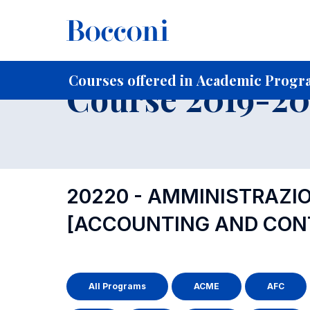
-
Home
For current Students
Course profiles
Course po
Courses offered in Academic Progr
Course 2019-202
20220 - AMMINISTRAZIO
[ACCOUNTING AND CON
All Programs
ACME
AFC