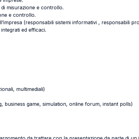
le imprese.
di misurazione e controllo.
ne e controllo.
l’impresa (responsabili sistemi informativi , responsabili p
ntegrati ed efficaci.
zionali, multimediali)
ying, business game, simulation, online forum, instant polls)
argomento da trattare con la presentazione da parte di un 