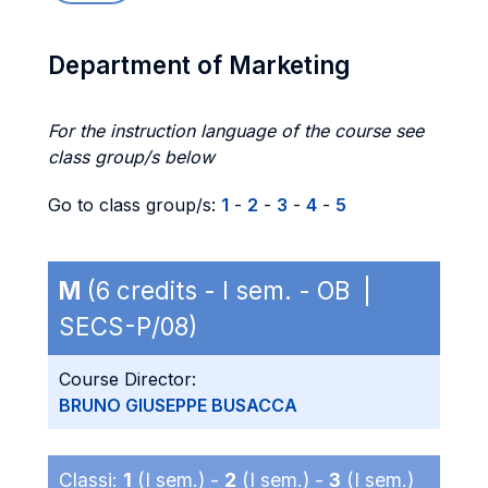
Department of Marketing
For the instruction language of the course see
class group/s below
Go to class group/s:
1
-
2
-
3
-
4
-
5
M
(6 credits - I sem. - OB |
SECS-P/08)
Course Director:
BRUNO GIUSEPPE BUSACCA
Classi:
1
(I sem.) -
2
(I sem.) -
3
(I sem.)