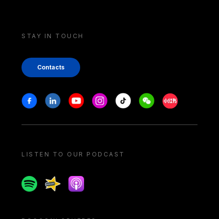
STAY IN TOUCH
Contacts
Stay in touch
Facebook
Linkedin
Youtube
Instagram
Tiktok
Weechat
Xiaohongshu/
LISTEN TO OUR PODCAST
Spotify
Spreaker
Apple podcast