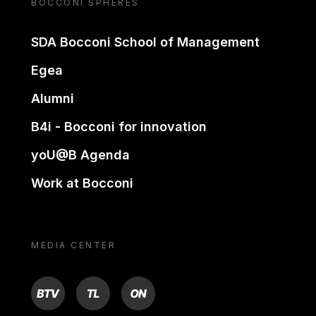
BOCCONI SPHERES
SDA Bocconi School of Management
Egea
Alumni
B4i - Bocconi for innovation
yoU@B Agenda
Work at Bocconi
MEDIA CENTER
BTV
TL
ON