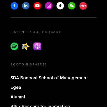
Stay in touch
Facebook
Linkedin
Youtube
Instagram
Tiktok
Weechat
Xiaohongshu/
LISTEN TO OUR PODCAST
Spotify
Spreaker
Apple podcast
BOCCONI SPHERES
SDA Bocconi School of Management
Egea
Alumni
B4i - Bocconi for innovation