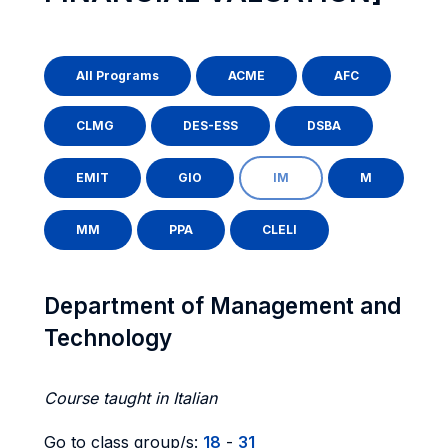
All Programs
ACME
AFC
CLMG
DES-ESS
DSBA
EMIT
GIO
IM
M
MM
PPA
CLELI
Department of Management and
Technology
Course taught in Italian
Go to class group/s:
18
-
31