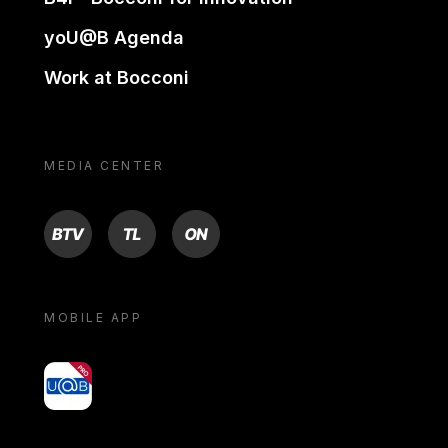
yoU@B Agenda
Work at Bocconi
MEDIA CENTER
BTV
TL
ON
MOBILE APP
yoU@B