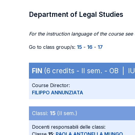
Department of Legal Studies
For the instruction language of the course see
Go to class group/s:
15
-
16
-
17
FIN
(6 credits - II sem. - OB | I
Course Director:
FILIPPO ANNUNZIATA
Classi:
15
(II sem.)
Docenti responsabili delle classi:
Classe
15
:
PAOLA ANTONELLA MUNGO