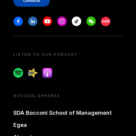
Contacts
Stay in touch
Facebook
Linkedin
Youtube
Instagram
Tiktok
Weechat
Xiaohongshu/
LISTEN TO OUR PODCAST
Spotify
Spreaker
Apple podcast
BOCCONI SPHERES
SDA Bocconi School of Management
Egea