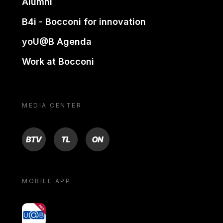
Alumni
B4i - Bocconi for innovation
yoU@B Agenda
Work at Bocconi
MEDIA CENTER
BTV
TL
ON
MOBILE APP
yoU@B