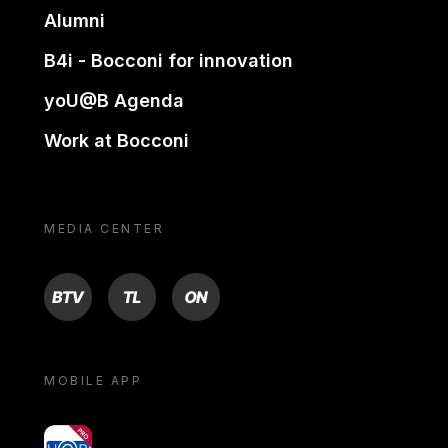
Alumni
B4i - Bocconi for innovation
yoU@B Agenda
Work at Bocconi
MEDIA CENTER
BTV
TL
ON
MOBILE APP
yoU@B