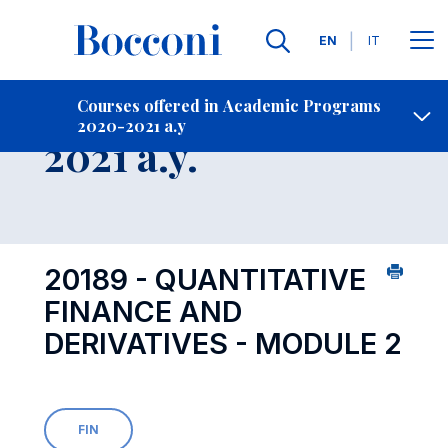
Languages
EN
IT
Contact Us
-
Course 2020-
Courses offered in Academic Programs
2020-2021 a.y
Open s
2021 a.y.
20189 - QUANTITATIVE
FINANCE AND
DERIVATIVES - MODULE 2
FIN