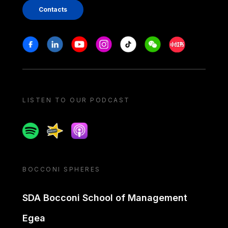
Contacts
Stay in touch
Facebook
Linkedin
Youtube
Instagram
Tiktok
Weechat
Xiaohongshu/
LISTEN TO OUR PODCAST
Spotify
Spreaker
Apple podcast
BOCCONI SPHERES
SDA Bocconi School of Management
Egea