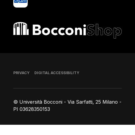
Bocconi shop
Footer
PRIVACY
DIGITAL ACCESSIBILITY
© Università Bocconi - Via Sarfatti, 25 Milano -
PI 03628350153