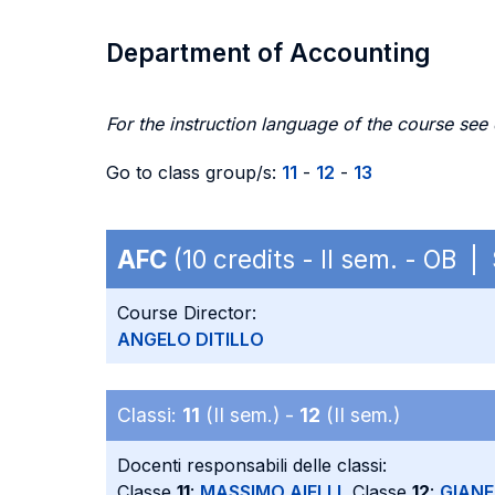
Department of Accounting
For the instruction language of the course see
Go to class group/s:
11
-
12
-
13
AFC
(10 credits - II sem. - OB 
Course Director:
ANGELO DITILLO
Classi:
11
(II sem.) -
12
(II sem.)
Docenti responsabili delle classi:
Classe
11
:
MASSIMO AIELLI
, Classe
12
:
GIAN