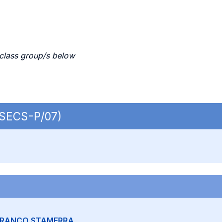
 class group/s below
| SECS-P/07)
FRANCO STAMERRA