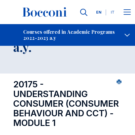
Languages
EN
IT
Contact Us
-
Course 2022-2023
Courses offered in Academic Programs
2022-2023 a.y
Open s
a.y.
20175 -
UNDERSTANDING
CONSUMER (CONSUMER
BEHAVIOUR AND CCT) -
MODULE 1