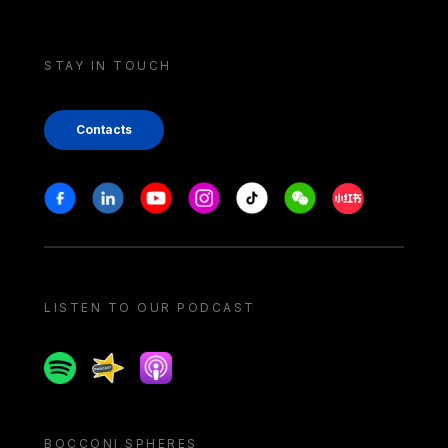
STAY IN TOUCH
Contacts
Stay in touch
Facebook
Linkedin
Youtube
Instagram
Tiktok
Weechat
Xiaohongshu/
LISTEN TO OUR PODCAST
Spotify
Spreaker
Apple podcast
BOCCONI SPHERES