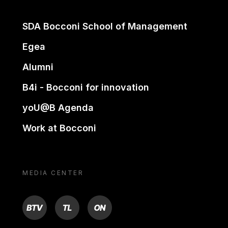
SDA Bocconi School of Management
Egea
Alumni
B4i - Bocconi for innovation
yoU@B Agenda
Work at Bocconi
MEDIA CENTER
BTV
TL
ON