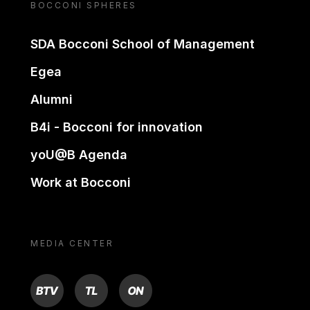
BOCCONI SPHERES
SDA Bocconi School of Management
Egea
Alumni
B4i - Bocconi for innovation
yoU@B Agenda
Work at Bocconi
MEDIA CENTER
BTV
TL
ON