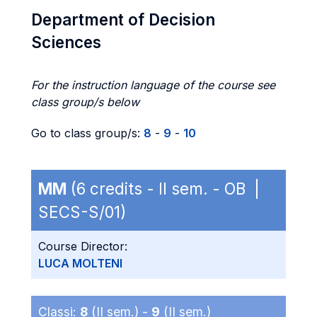
Department of Decision
Sciences
For the instruction language of the course see
class group/s below
Go to class group/s:
8
-
9
-
10
MM
(6 credits - II sem. - OB |
SECS-S/01)
Course Director:
LUCA MOLTENI
Classi:
8
(II sem.) -
9
(II sem.)