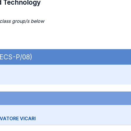
d Technology
 class group/s below
 SECS-P/08)
VATORE VICARI