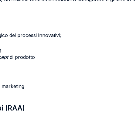
gico dei processi innovativi;
g
cept
di prodotto
d marketing
si (RAA)