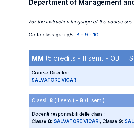
Department of Management an
For the instruction language of the course see
Go to class group/s:
8
-
9
-
10
MM
(5 credits - II sem. - OB |
Course Director:
SALVATORE VICARI
Classi:
8
(II sem.) -
9
(II sem.)
Docenti responsabili delle classi:
Classe
8
:
SALVATORE VICARI
, Classe
9
:
SAL