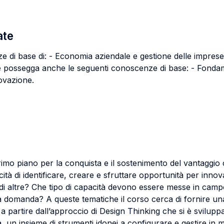
ate
e di base di: - Economia aziendale e gestione delle imprese
ente possegga anche le seguenti conoscenze di base: - Fon
novazione.
rimo piano per la conquista e il sostenimento del vantaggio
tà di identificare, creare e sfruttare opportunità per inno
di altre? Che tipo di capacità devono essere messe in camp
la domanda? A queste tematiche il corso cerca di fornire un
a partire dall’approccio di Design Thinking che si è sviluppat
un insieme di strumenti idonei a configurare e gestire in mani