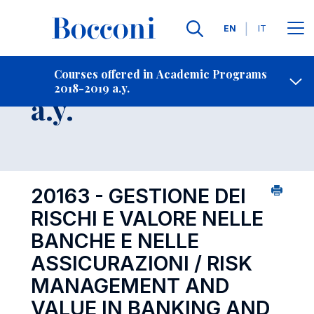
Languages
EN
IT
Contact Us
-
Course 2018-2019
Courses offered in Academic Programs
2018-2019 a.y.
Open s
a.y.
20163 - GESTIONE DEI
RISCHI E VALORE NELLE
BANCHE E NELLE
ASSICURAZIONI / RISK
MANAGEMENT AND
VALUE IN BANKING AND