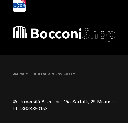
yoU@B
Bocconi shop
Footer
PRIVACY
DIGITAL ACCESSIBILITY
© Università Bocconi - Via Sarfatti, 25 Milano -
PI 03628350153