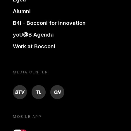
Alumni
B4i - Bocconi for innovation
yoU@B Agenda
Work at Bocconi
MEDIA CENTER
BTV
TL
ON
MOBILE APP