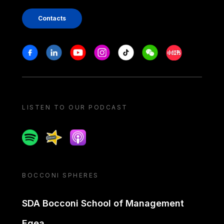
Contacts
Stay in touch
Facebook
Linkedin
Youtube
Instagram
Tiktok
Weechat
Xiaohongshu/
LISTEN TO OUR PODCAST
Spotify
Spreaker
Apple podcast
BOCCONI SPHERES
SDA Bocconi School of Management
Egea