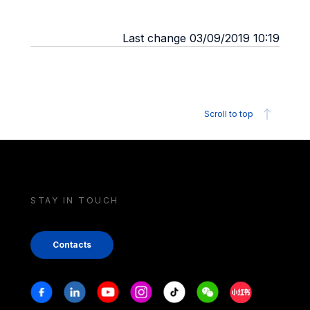
Last change 03/09/2019 10:19
Scroll to top
STAY IN TOUCH
Contacts
Stay in touch
Facebook
Linkedin
Youtube
Instagram
Tiktok
Weechat
Xiaohongshu/