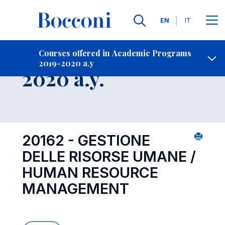
Languages
EN
IT
Contact Us
-
Course 2019-
Courses offered in Academic Programs
2019-2020 a.y
Open s
2020 a.y.
20162 - GESTIONE
DELLE RISORSE UMANE /
HUMAN RESOURCE
MANAGEMENT