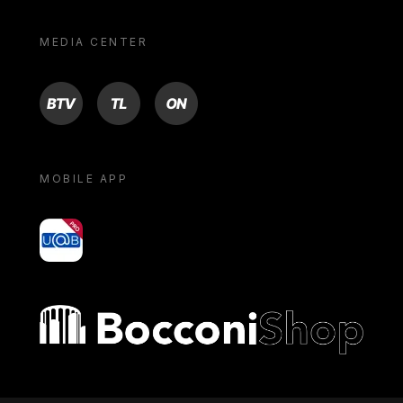
MEDIA CENTER
BTV
TL
ON
MOBILE APP
yoU@B
Bocconi shop