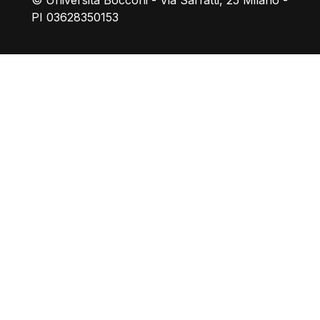
© Università Bocconi - Via Sarfatti, 25 Milano -
PI 03628350153