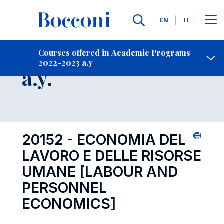
Languages
EN
IT
Contact Us
-
Course 2022-2023
Courses offered in Academic Programs
2022-2023 a.y
Open s
a.y.
20152 - ECONOMIA DEL
LAVORO E DELLE RISORSE
UMANE
[LABOUR AND
PERSONNEL
ECONOMICS]