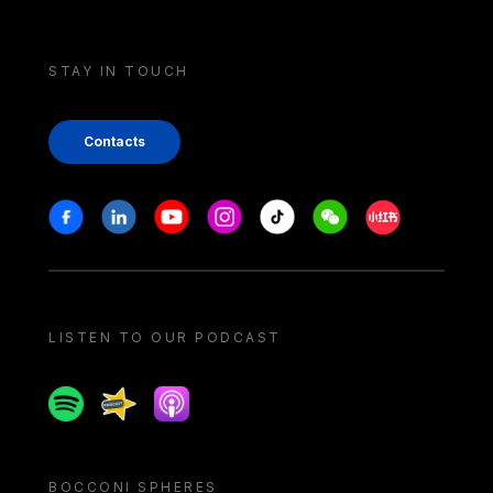
STAY IN TOUCH
Contacts
Stay in touch
Facebook
Linkedin
Youtube
Instagram
Tiktok
Weechat
Xiaohongshu/
LISTEN TO OUR PODCAST
Spotify
Spreaker
Apple podcast
BOCCONI SPHERES