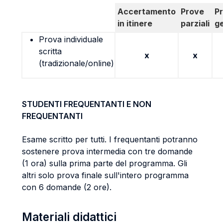
Accertamento
Prove
P
in itinere
parziali
g
Prova individuale
scritta
x
x
(tradizionale/online)
STUDENTI FREQUENTANTI E NON
FREQUENTANTI
Esame scritto per tutti. I frequentanti potranno
sostenere prova intermedia con tre domande
(1 ora) sulla prima parte del programma. Gli
altri solo prova finale sull'intero programma
con 6 domande (2 ore).
Materiali didattici