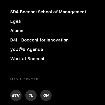
SDA Bocconi School of Management
Egea
Alumni
B4i - Bocconi for innovation
yoU@B Agenda
Work at Bocconi
MEDIA CENTER
BTV
TL
ON