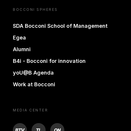
BOCCONI SPHERES
SDA Bocconi School of Management
Egea
Alumni
B4i - Bocconi for innovation
yoU@B Agenda
Work at Bocconi
MEDIA CENTER
BTV
TL
ON