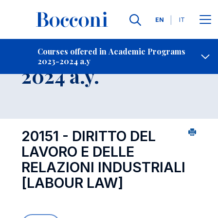
Languages
EN
IT
Contact Us
-
Course 2023-
Courses offered in Academic Programs
2023-2024 a.y
Open s
2024 a.y.
20151 - DIRITTO DEL
LAVORO E DELLE
RELAZIONI INDUSTRIALI
[LABOUR LAW]