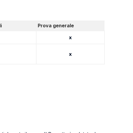
i
Prova generale
x
x