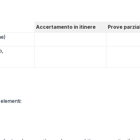
Accertamento in itinere
Prove parzial
ne)
o,
 elementi: