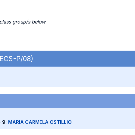
 class group/s below
 SECS-P/08)
e
9
:
MARIA CARMELA OSTILLIO