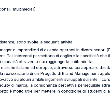
zionali, multimediali)
 distance, sono svolte le seguenti attività:
ager o imprenditori di aziende operanti in diversi settori 
t. Tali interventi permettono di cogliere la specificità che 
modalità attraverso cui raggiungerla e difenderla.
i a marche italiane ed europee, attraverso cui applicare dire
la realizzazione di un Progetto di Brand Management appli
vativo su alcuni ambiti/argomenti sviluppati durante il cor
l'equity di marca; la consonanza percettiva perseguibile attr
ogetto è molto utile per mettere in condizione gli studenti di