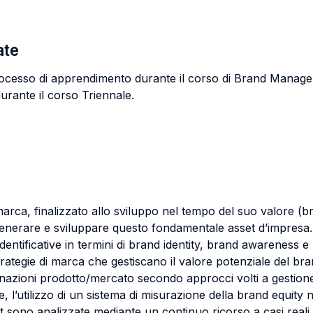
ate
il processo di apprendimento durante il corso di Brand Mana
rante il corso Triennale.
 marca, finalizzato allo sviluppo nel tempo del suo valore (b
 generare e sviluppare questo fondamentale asset d’impresa.
entificative in termini di brand identity, brand awareness 
trategie di marca che gestiscano il valore potenziale del br
nazioni prodotto/mercato secondo approcci volti a gestione 
ine, l’utilizzo di un sistema di misurazione della brand equi
 sono analizzate mediante un continuo ricorso a casi reali, i