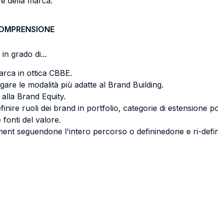
re della marca.
COMPRENSIONE
in grado di...
marca in ottica CBBE.
are le modalità più adatte al Brand Building.
 alla Brand Equity.
nire ruoli dei brand in portfolio, categorie di estensione pote
 fonti del valore.
t seguendone l'intero percorso o defininedone e ri-define