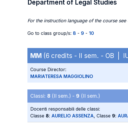
Department of Legal Studies
For the instruction language of the course see
Go to class group/s:
8
-
9
-
10
MM
(6 credits - II sem. - OB | 
Course Director:
MARIATERESA MAGGIOLINO
Classi:
8
(II sem.) -
9
(II sem.)
Docenti responsabili delle classi:
Classe
8
:
AURELIO ASSENZA
, Classe
9
:
AUR