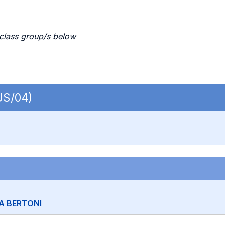
 class group/s below
IUS/04)
A BERTONI