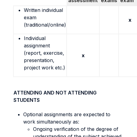
assessment
exams
exam
Written individual
exam
x
(traditional/online)
Individual
assignment
(report, exercise,
x
presentation,
project work etc.)
ATTENDING AND NOT ATTENDING
STUDENTS
Optional assignments are expected to
work simultaneously as:
Ongoing verification of the degree of
understanding of the subject achieved