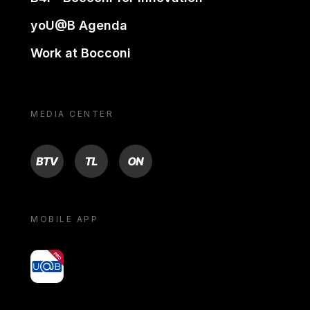
yoU@B Agenda
Work at Bocconi
MEDIA CENTER
BTV
TL
ON
MOBILE APP
yoU@B