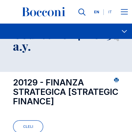
Languages
EN
IT
Contact Us
-
Course 2024-2025
Open s
a.y.
20129 - FINANZA
STRATEGICA
[STRATEGIC
FINANCE]
CLELI