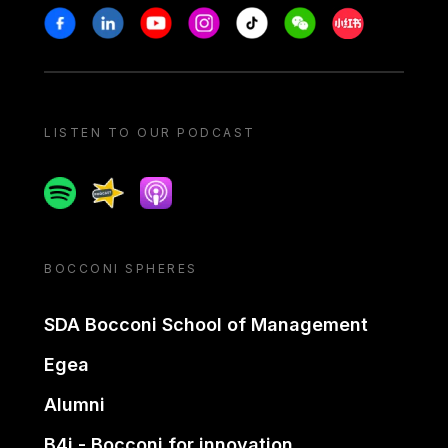
Stay in touch
Facebook
Linkedin
Youtube
Instagram
Tiktok
Weechat
Xiaohongshu/
LISTEN TO OUR PODCAST
Spotify
Spreaker
Apple podcast
BOCCONI SPHERES
SDA Bocconi School of Management
Egea
Alumni
B4i - Bocconi for innovation