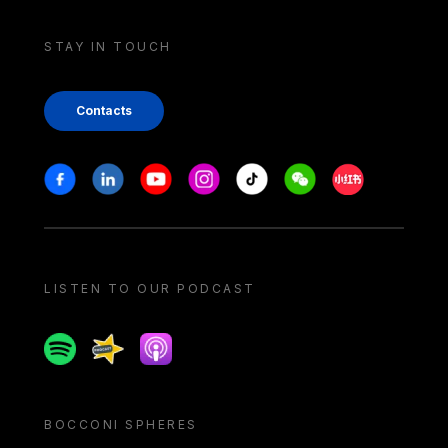
STAY IN TOUCH
Contacts
Stay in touch
Facebook
Linkedin
Youtube
Instagram
Tiktok
Weechat
Xiaohongshu/
LISTEN TO OUR PODCAST
Spotify
Spreaker
Apple podcast
BOCCONI SPHERES