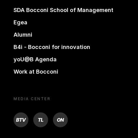
SDA Bocconi School of Management
Egea
Alumni
B4i - Bocconi for innovation
yoU@B Agenda
Work at Bocconi
MEDIA CENTER
BTV
TL
ON