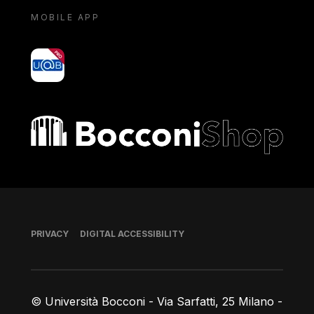
MOBILE APP
yoU@B
Bocconi shop
Footer
PRIVACY
DIGITAL ACCESSIBILITY
© Università Bocconi - Via Sarfatti, 25 Milano -