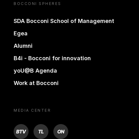
BOCCONI SPHERES
SDA Bocconi School of Management
Egea
Alumni
B4i - Bocconi for innovation
yoU@B Agenda
Work at Bocconi
MEDIA CENTER
BTV
TL
ON