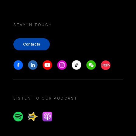
STAY IN TOUCH
Contacts
Stay in touch
Facebook
Linkedin
Youtube
Instagram
Tiktok
Weechat
Xiaohongshu/
LISTEN TO OUR PODCAST
Spotify
Spreaker
Apple podcast