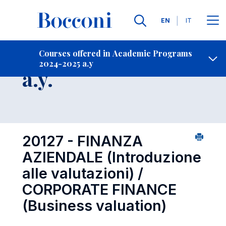
Languages
EN
IT
Contact Us
-
Course 2024-2025
Courses offered in Academic Programs
2024-2025 a.y
Open s
a.y.
20127 - FINANZA
AZIENDALE (Introduzione
alle valutazioni) /
CORPORATE FINANCE
(Business valuation)