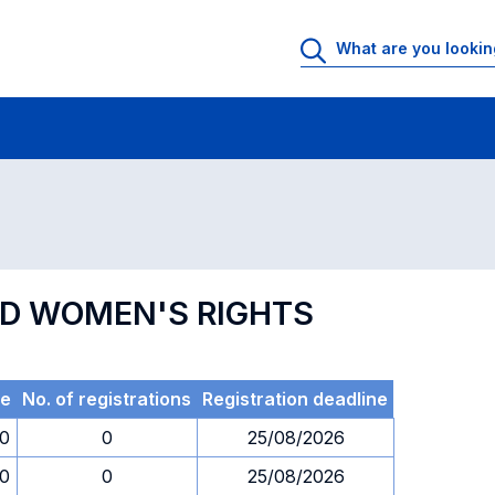
 Rooms
Exams
Exams in numerical order
ND WOMEN'S RIGHTS
e
No. of registrations
Registration deadline
30
0
25/08/2026
30
0
25/08/2026