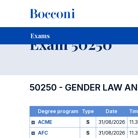
-
Home
For current Students
Timetables, Calendars and
Exams
Exam 50250
50250 - GENDER LAW A
Degree program
Type
Date
Tim
ACME
S
31/08/2026
11.
AFC
S
31/08/2026
11.