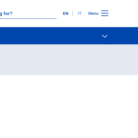
Languages
EN
IT
Menu
Contact Us
Open share