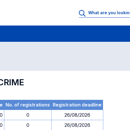
 Rooms
Exams
Exams in numerical order
CRIME
e
No. of registrations
Registration deadline
30
0
26/08/2026
30
0
26/08/2026