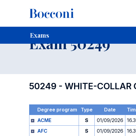
-
Home
For current Students
Timetables, Calendars and
Exams
Exam 50249
50249 - WHITE-COLLAR 
Degree program
Type
Date
Tim
ACME
S
01/09/2026
16.
AFC
S
01/09/2026
16.