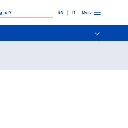
Languages
EN
IT
Menu
Contact Us
Open share