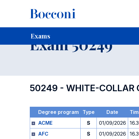
-
Home
For current Students
Timetables, Calendars and
Exams
Exam 50249
50249 - WHITE-COLLAR 
Degree program
Type
Date
Tim
ACME
S
01/09/2026
16.
AFC
S
01/09/2026
16.