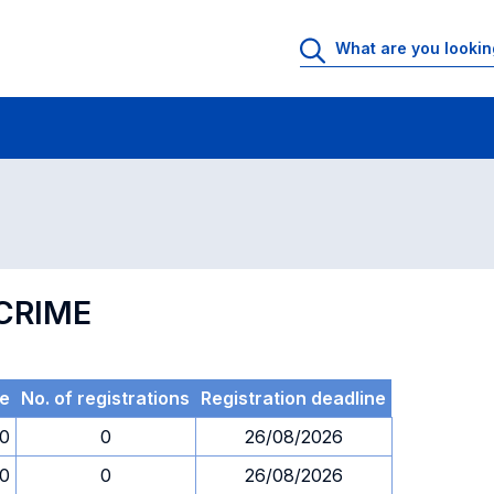
 Rooms
Exams
Exams in numerical order
CRIME
e
No. of registrations
Registration deadline
30
0
26/08/2026
30
0
26/08/2026