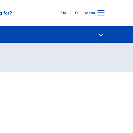
Languages
EN
IT
Menu
Contact Us
Open share