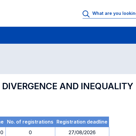
 Rooms
Exams
Exams in numerical order
, DIVERGENCE AND INEQUALITY 
me
No. of registrations
Registration deadline
30
0
27/08/2026