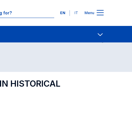
Languages
EN
IT
Menu
Contact Us
Open share
IN HISTORICAL