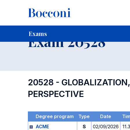
-
Home
For current Students
Timetables, Calendars and
Exams
Exam 20528
20528 - GLOBALIZATION
PERSPECTIVE
Degree program
Type
Date
Ti
ACME
S
02/09/2026
11.